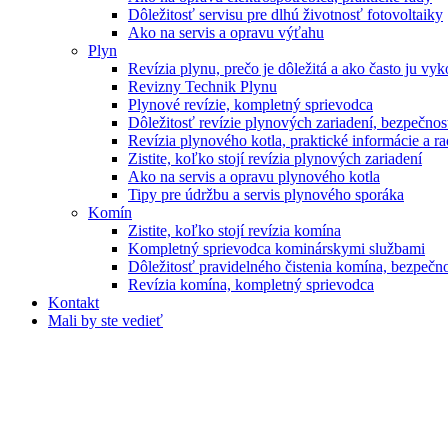
Dôležitosť servisu pre dlhú životnosť fotovoltaiky
Ako na servis a opravu výťahu
Plyn
Revízia plynu, prečo je dôležitá a ako často ju vy
Revizny Technik Plynu
Plynové revízie, kompletný sprievodca
Dôležitosť revízie plynových zariadení, bezpečnos
Revízia plynového kotla, praktické informácie a r
Zistite, koľko stojí revízia plynových zariadení
Ako na servis a opravu plynového kotla
Tipy pre údržbu a servis plynového sporáka
Komín
Zistite, koľko stojí revízia komína
Kompletný sprievodca kominárskymi službami
Dôležitosť pravidelného čistenia komína, bezpečn
Revízia komína, kompletný sprievodca
Kontakt
Mali by ste vedieť