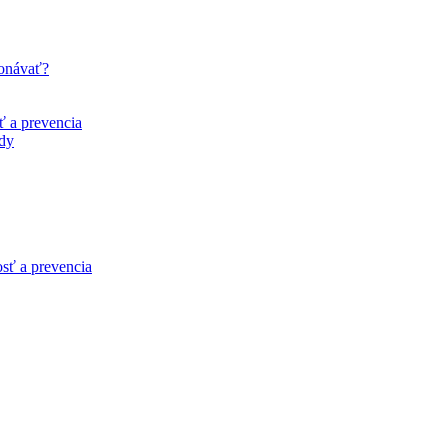
konávať?
ť a prevencia
ady
osť a prevencia