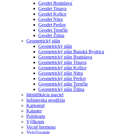
Geodet Bratislava
Geodet Trnava
Geodet Košice
Geodet Nitra
Geodet Prešov
Geodet Trenčín
Geodet Žilina
Geometrický plán
Geometrický plán
Geometrický plán Banská Bystrica
Geometrický plán Bratislava
Geometrický plán Trnava
Geometrický plán Košice
Geometrický plán Nitra
Geometrický plán Prešov
Geometrický plán Trenčín
Geometrický plán Žilina
Identifikácia parciel
Inžinierska geodézia
Kartograf
Kataster
Polohopis
Výškopis
Vecné bremeno
Vytyčovanie