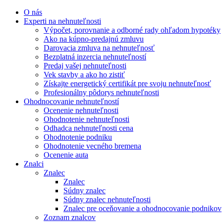
Preskočiť
O nás
na
Experti na nehnuteľnosti
obsah
Výpočet, porovnanie a odborné rady ohľadom hypotéky
Ako na kúpno-predajnú zmluvu
Darovacia zmluva na nehnuteľnosť
Bezplatná inzercia nehnuteľností
Predaj vašej nehnuteľnosti
Vek stavby a ako ho zistiť
Získajte energetický certifikát pre svoju nehnuteľnosť
Profesionálny pôdorys nehnuteľnosti
Ohodnocovanie nehnuteľností
Ocenenie nehnuteľnosti
Ohodnotenie nehnuteľnosti
Odhadca nehnuteľnosti cena
Ohodnotenie podniku
Ohodnotenie vecného bremena
Ocenenie auta
Znalci
Znalec
Znalec
Súdny znalec
Súdny znalec nehnuteľnosti
Znalec pre oceňovanie a ohodnocovanie podnikov
Zoznam znalcov