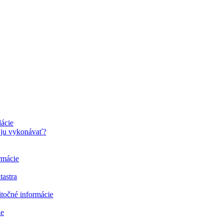
lácie
o ju vykonávať?
ormácie
tastra
itočné informácie
ie