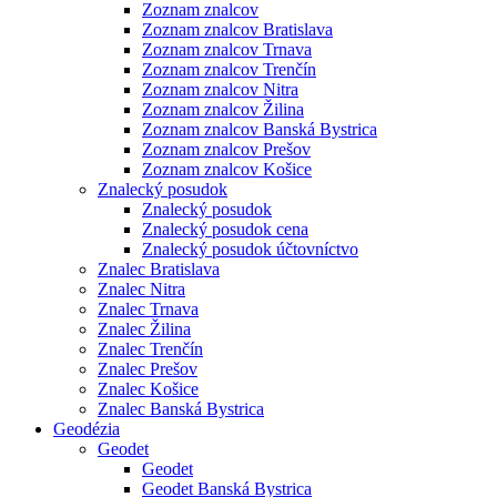
Zoznam znalcov
Zoznam znalcov Bratislava
Zoznam znalcov Trnava
Zoznam znalcov Trenčín
Zoznam znalcov Nitra
Zoznam znalcov Žilina
Zoznam znalcov Banská Bystrica
Zoznam znalcov Prešov
Zoznam znalcov Košice
Znalecký posudok
Znalecký posudok
Znalecký posudok cena
Znalecký posudok účtovníctvo
Znalec Bratislava
Znalec Nitra
Znalec Trnava
Znalec Žilina
Znalec Trenčín
Znalec Prešov
Znalec Košice
Znalec Banská Bystrica
Geodézia
Geodet
Geodet
Geodet Banská Bystrica