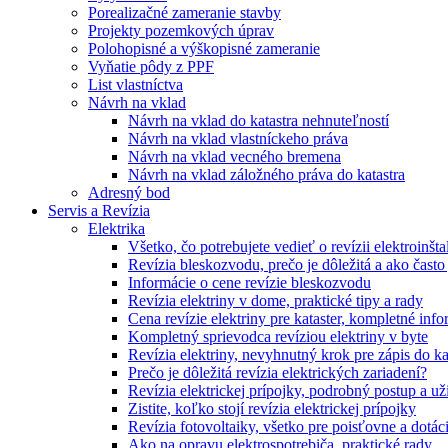
Porealizačné zameranie stavby
Projekty pozemkových úprav
Polohopisné a výškopisné zameranie
Vyňatie pôdy z PPF
List vlastníctva
Návrh na vklad
Návrh na vklad do katastra nehnuteľností
Návrh na vklad vlastníckeho práva
Návrh na vklad vecného bremena
Návrh na vklad záložného práva do katastra
Adresný bod
Servis a Revízia
Elektrika
Všetko, čo potrebujete vedieť o revízii elektroinšta
Revízia bleskozvodu, prečo je dôležitá a ako čast
Informácie o cene revízie bleskozvodu
Revízia elektriny v dome, praktické tipy a rady
Cena revízie elektriny pre kataster, kompletné inf
Kompletný sprievodca revíziou elektriny v byte
Revízia elektriny, nevyhnutný krok pre zápis do ka
Prečo je dôležitá revízia elektrických zariadení?
Revízia elektrickej prípojky, podrobný postup a už
Zistite, koľko stojí revízia elektrickej prípojky
Revízia fotovoltaiky, všetko pre poisťovne a dotác
Ako na opravu elektrospotrebiča, praktické rady